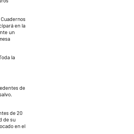
uros
ta Cuadernos
ipará en la
ante un
 mesa
Toda la
cedentes de
salvo.
ntes de 20
ad de su
focado en el