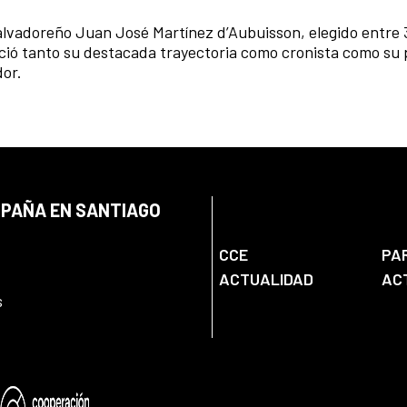
 salvadoreño Juan José Martínez d’Aubuisson, elegido entre
oció tanto su destacada trayectoria como cronista como su
dor.
SPAÑA EN SANTIAGO
CCE
PA
ACTUALIDAD
AC
s