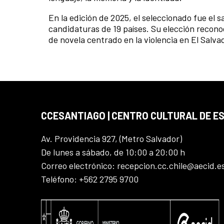
En la edición de 2025, el seleccionado fue el
candidaturas de 19 países. Su elección recon
de novela centrado en la violencia en El Salva
CCESANTIAGO | CENTRO CULTURAL DE E
Av. Providencia 927, (Metro Salvador)
De lunes a sábado, de 10:00 a 20:00 h
Correo electrónico: recepcion.cc.chile@aecid.e
Teléfono: +562 2795 9700