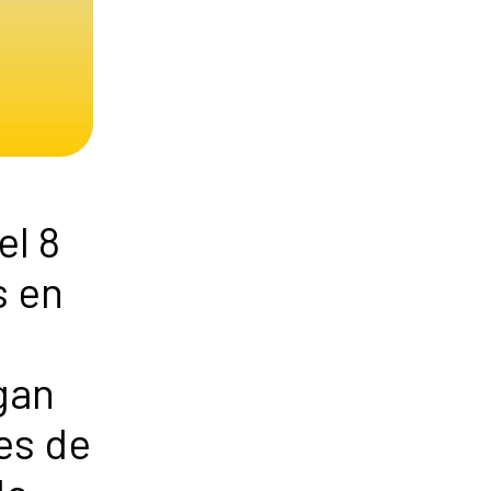
el 8
s en
gan
es de