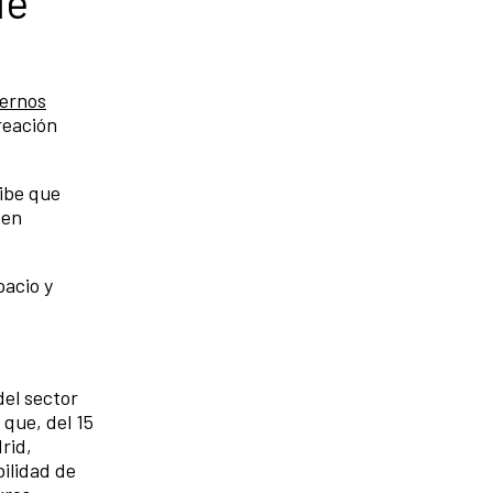
de
ernos
reación
ribe que
 en
pacio y
el sector
 que, del 15
rid,
bilidad de