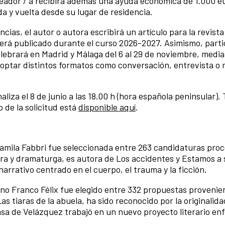
creador / a recibirá además una ayuda económica de 1.000 e
a y vuelta desde su lugar de residencia.
ncias, el autor o autora escribirá un artículo para la revis
rá publicado durante el curso 2026-2027. Asimismo, partic
lebrará en Madrid y Málaga del 6 al 29 de noviembre, medi
optar distintos formatos como conversación, entrevista o
aliza el 8 de junio a las 18.00 h (hora española peninsular). 
o de la solicitud está
disponible aquí
.
 Camila Fabbri fue seleccionada entre 263 candidaturas pro
tora y dramaturga, es autora de Los accidentes y Estamos a 
arrativo centrado en el cuerpo, el trauma y la ficción.
ano Franco Félix fue elegido entre 332 propuestas provenie
as tiaras de la abuela, ha sido reconocido por la originalid
asa de Velázquez trabajó en un nuevo proyecto literario en