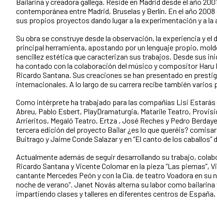
Bailarina y creadora gallega. Reside en Madrid desde el año 20
contemporánea entre Madrid, Bruselas y Berlín. En el año 2008 
sus propios proyectos dando lugar a la experimentación y a la
Su obra se construye desde la observación, la experiencia y e
principal herramienta, apostando por un lenguaje propio, mold
sencillez estética que caracterizan sus trabajos. Desde sus 
ha contado con la colaboración del músico y compositor Haru M
Ricardo Santana. Sus creaciones se han presentado en prestig
internacionales. A lo largo de su carrera recibe también varios
Como intérprete ha trabajado para las compañías Lisi Estarás (L
Abreu, Pablo Esbert, PlayDramaturgia, Matarile Teatro, Provis
Arrieritos, Megaló Teatro, Ertza , José Reches y Pedro Berday
tercera edición del proyecto Bailar ¿es lo que queréis? comisa
Buitrago y Jaime Conde Salazar y en “El canto de los caballos” 
Actualmente además de seguir desarrollando su trabajo, colab
Ricardo Santana y Vicente Colomar en la pieza “Las piernas”, Virg
cantante Mercedes Peón y con la Cía. de teatro Voadora en su 
noche de verano”. Janet Novás alterna su labor como bailarina 
impartiendo clases y talleres en diferentes centros de España