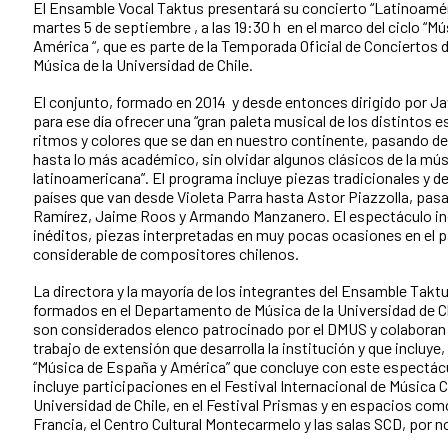
El Ensamble Vocal Taktus presentará su concierto “Latinoamér
martes 5 de septiembre , a las 19:30 h en el marco del ciclo “M
América “, que es parte de la Temporada Oficial de Conciertos
Música de la Universidad de Chile.
El conjunto, formado en 2014 y desde entonces dirigido por Ja
para ese día ofrecer una “gran paleta musical de los distintos e
ritmos y colores que se dan en nuestro continente, pasando de
hasta lo más académico, sin olvidar algunos clásicos de la mús
latinoamericana”. El programa incluye piezas tradicionales y d
países que van desde Violeta Parra hasta Astor Piazzolla, pasa
Ramírez, Jaime Roos y Armando Manzanero. El espectáculo inc
inéditos, piezas interpretadas en muy pocas ocasiones en el p
considerable de compositores chilenos.
La directora y la mayoría de los integrantes del Ensamble Takt
formados en el Departamento de Música de la Universidad de Ch
son considerados elenco patrocinado por el DMUS y colaboran
trabajo de extensión que desarrolla la institución y que incluye,
“Música de España y América” que concluye con este espectácu
incluye participaciones en el Festival Internacional de Música
Universidad de Chile, en el Festival Prismas y en espacios co
Francia, el Centro Cultural Montecarmelo y las salas SCD, por 