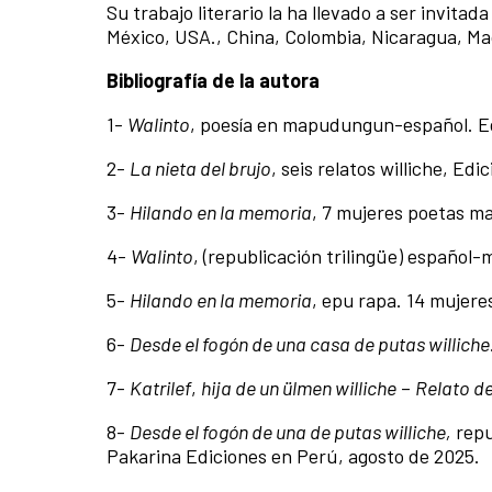
Su trabajo literario la ha llevado a ser invita
México, USA., China, Colombia, Nicaragua, Ma
Bibliografía de la autora
1-
Walinto
, poesía en mapudungun-español. Ed
2-
La nieta del brujo
, seis relatos williche, Ed
3-
Hilando en la memoria
, 7 mujeres poetas ma
4-
Walinto
, (republicación trilingüe) español
5-
Hilando en la memoria
, epu rapa. 14 mujere
6-
Desde el fogón de una casa de putas williche
7-
Katrilef
,
hija de un ülmen williche
–
Relato de
8-
Desde el fogón de una de putas williche,
repu
Pakarina Ediciones en Perú, agosto de 2025.