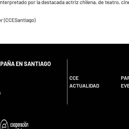
nterpretado por la destacada actriz chilena, de teatro, cin
or (CCESantiago)
SPAÑA EN SANTIAGO
CCE
PA
ACTUALIDAD
EV
s