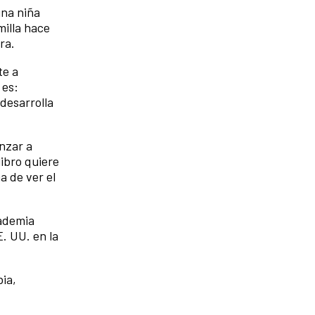
una niña
milla hace
ra.
te a
 es:
 desarrolla
nzar a
libro quiere
a de ver el
cademia
. UU. en la
ia,