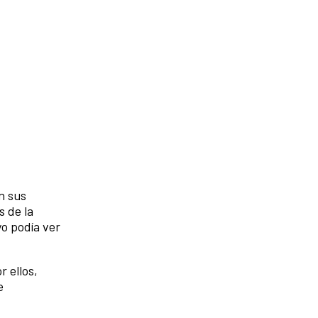
on sus
s de la
yo podía ver
r ellos,
e