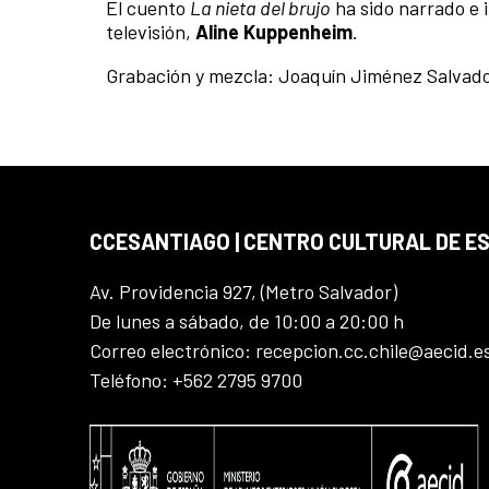
El cuento
La nieta del brujo
ha sido narrado e i
televisión,
Aline Kuppenheim
.
Grabación y mezcla: Joaquín Jiménez Salvad
CCESANTIAGO | CENTRO CULTURAL DE E
Av. Providencia 927, (Metro Salvador)
De lunes a sábado, de 10:00 a 20:00 h
Correo electrónico: recepcion.cc.chile@aecid.e
Teléfono: +562 2795 9700