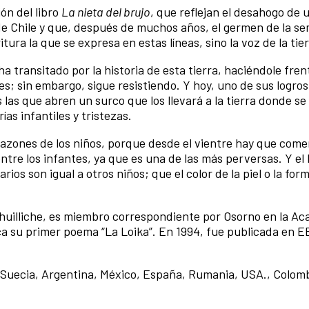
ón del libro
La nieta del brujo
, que reflejan el desahogo de 
 de Chile y que, después de muchos años, el germen de la se
tura la que se expresa en estas líneas, sino la voz de la tier
 transitado por la historia de esta tierra, haciéndole fren
les; sin embargo, sigue resistiendo. Y hoy, uno de sus logros
 las que abren un surco que los llevará a la tierra donde se
ías infantiles y tristezas.
orazones de los niños, porque desde el vientre hay que come
ntre los infantes, ya que es una de las más perversas. Y el 
ios son igual a otros niños; que el color de la piel o la form
huilliche, es miembro correspondiente por Osorno en la A
ca su primer poema “La Loika”. En 1994, fue publicada en EE
, Suecia, Argentina, México, España, Rumania, USA., Colomb