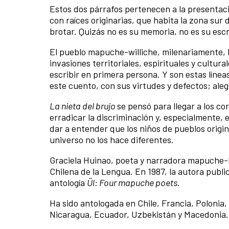
Estos dos párrafos pertenecen a la presentaci
con raíces originarias, que habita la zona sur
brotar. Quizás no es su memoria, no es su escri
El pueblo mapuche-williche, milenariamente, ha
invasiones territoriales, espirituales y cultura
escribir en primera persona. Y son estas líneas
este cuento, con sus virtudes y defectos; alegr
La nieta del brujo
se pensó para llegar a los c
erradicar la discriminación y, especialmente, e
dar a entender que los niños de pueblos originar
universo no los hace diferentes.
Graciela Huinao, poeta y narradora mapuche-
Chilena de la Lengua. En 1987, la autora publi
antología
Ül: Four mapuche poets
.
Ha sido antologada en Chile, Francia, Polonia
Nicaragua, Ecuador, Uzbekistán y Macedonia.