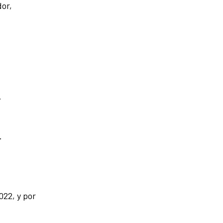
dor,
.
.
022, y por