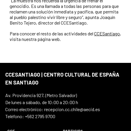
“La muestra nos recuerda la urgencia de frenar el
genocidio. Es una llamada a todas las personas para que
reclamen una solución inmediata y pacífica, que permita
al pueblo palestino vivir libre y seguro“, apunta Joaquín
Benito Tejero, director del CCESantiago.
Para conocer el resto de las actividades del
CCESantiago
,
visita nuestra página web.
CCESANTIAGO | CENTRO CULTURAL DE ESPAÑA
EN SANTIAGO
Av. Providencia 927, (Metro Salvador)
De lunes a sábado, de 10:00 a 20:00 h
Correo electrónico: recepcion.cc.chile@aecid.es
Teléfono: +562 2795 9700
CCE
PARTICIPA