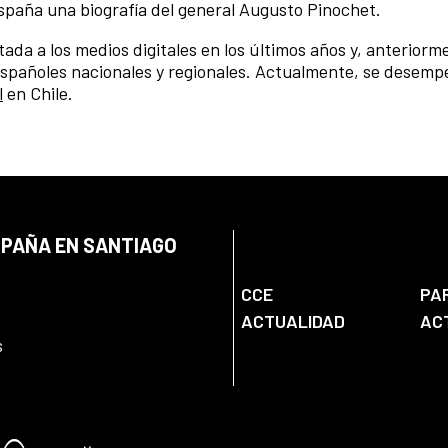
spaña una biografía del general Augusto Pinochet.
tada a los medios digitales en los últimos años y, anteriorm
spañoles nacionales y regionales. Actualmente, se desemp
l
en Chile.
SPAÑA EN SANTIAGO
CCE
PA
ACTUALIDAD
AC
s