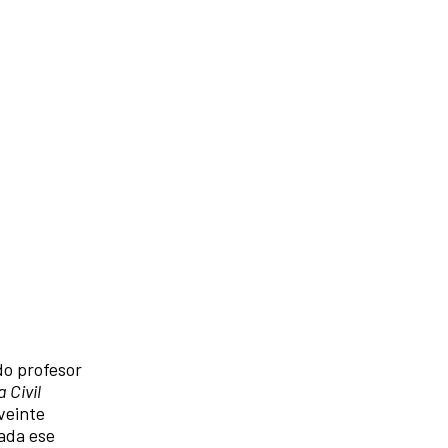
do profesor
 Civil
veinte
cada ese