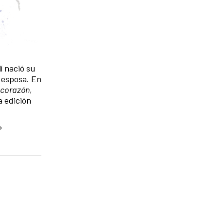
í nació su
a esposa. En
 corazón
,
a edición
°