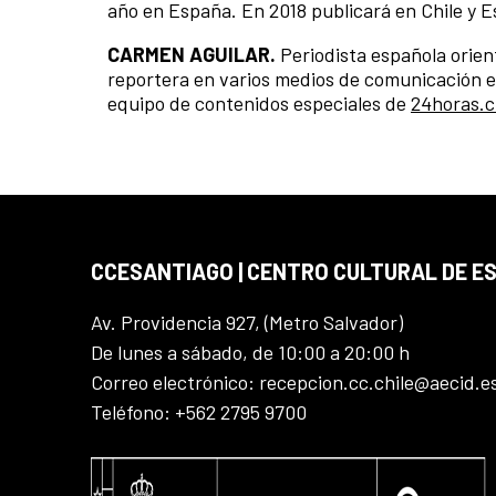
año en España. En 2018 publicará en Chile y E
CARMEN AGUILAR.
Periodista española orien
reportera en varios medios de comunicación e
equipo de contenidos especiales de
24horas.c
CCESANTIAGO | CENTRO CULTURAL DE E
Av. Providencia 927, (Metro Salvador)
De lunes a sábado, de 10:00 a 20:00 h
Correo electrónico: recepcion.cc.chile@aecid.e
Teléfono: +562 2795 9700