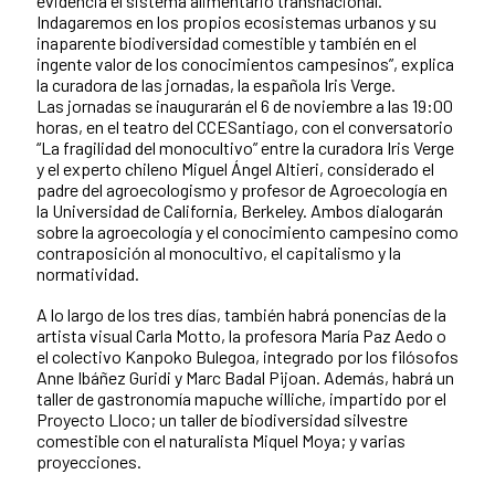
evidencia el sistema alimentario transnacional.
Indagaremos en los propios ecosistemas urbanos y su
inaparente biodiversidad comestible y también en el
ingente valor de los conocimientos campesinos”, explica
la curadora de las jornadas, la española Iris Verge.
Las jornadas se inaugurarán el 6 de noviembre a las 19:00
horas, en el teatro del CCESantiago, con el conversatorio
“La fragilidad del monocultivo” entre la curadora Iris Verge
y el experto chileno Miguel Ángel Altieri, considerado el
padre del agroecologismo y profesor de Agroecología en
la Universidad de California, Berkeley. Ambos dialogarán
sobre la agroecología y el conocimiento campesino como
contraposición al monocultivo, el capitalismo y la
normatividad.
A lo largo de los tres días, también habrá ponencias de la
artista visual Carla Motto, la profesora María Paz Aedo o
el colectivo Kanpoko Bulegoa, integrado por los filósofos
Anne Ibáñez Guridi y Marc Badal Pijoan. Además, habrá un
taller de gastronomía mapuche williche, impartido por el
Proyecto Lloco; un taller de biodiversidad silvestre
comestible con el naturalista Miquel Moya; y varias
proyecciones.