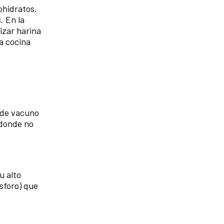
ohidratos,
. En la
izar harina
a cocina
 de vacuno
 donde no
u alto
sforo) que