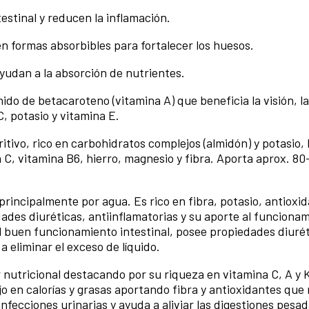
estinal y reducen la inflamación.
en formas absorbibles para fortalecer los huesos.
yudan a la absorción de nutrientes.
ido de betacaroteno (vitamina A) que beneficia la visión, la 
C, potasio y vitamina E.
itivo, rico en carbohidratos complejos (almidón) y potasio, 
a C, vitamina B6, hierro, magnesio y fibra. Aporta aprox. 80
rincipalmente por agua. Es rico en fibra, potasio, antioxid
dades diuréticas, antiinflamatorias y su aporte al funciona
el buen funcionamiento intestinal, posee propiedades diuré
 a eliminar el exceso de líquido.
r nutricional destacando por su riqueza en vitamina C, A y
jo en calorías y grasas aportando fibra y antioxidantes que
infecciones urinarias y ayuda a aliviar las digestiones pesa