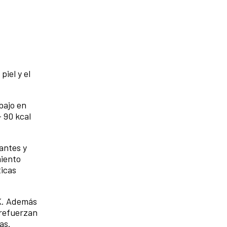
piel y el
bajo en
- 90 kcal
antes y
miento
ticas
 K. Además
 refuerzan
das.