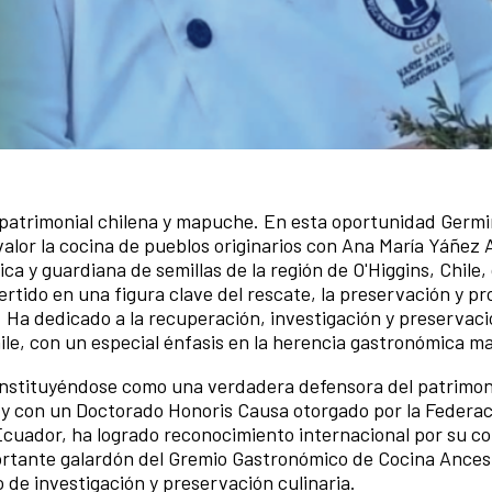
a patrimonial chilena y mapuche. En esta oportunidad Germ
valor la cocina de pueblos originarios con Ana María Yáñez A
ca y guardiana de semillas de la región de O'Higgins, Chile,
ertido en una figura clave del rescate, la preservación y p
 Ha dedicado a la recuperación, investigación y preservaci
hile, con un especial énfasis en la herencia gastronómica 
constituyéndose como una verdadera defensora del patrimon
 y con un Doctorado Honoris Causa otorgado por la Federa
cuador, ha logrado reconocimiento internacional por su co
portante galardón del Gremio Gastronómico de Cocina Ances
o de investigación y preservación culinaria.