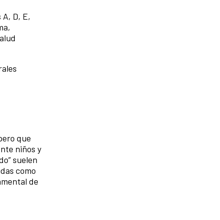
 A, D, E,
ma,
salud
rales
 pero que
nte niños y
do” suelen
midas como
amental de