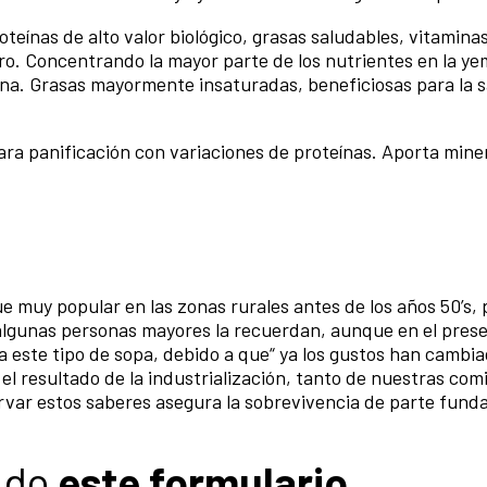
teínas de alto valor biológico, grasas saludables, vitaminas
oro. Concentrando la mayor parte de los nutrientes en la ye
ína. Grasas mayormente insaturadas, beneficiosas para la 
para panificación con variaciones de proteínas. Aporta mine
ue muy popular en las zonas rurales antes de los años 50’s,
algunas personas mayores la recuerdan, aunque en el prese
 este tipo de sopa, debido a que“ ya los gustos han cambia
z el resultado de la industrialización, tanto de nuestras co
ervar estos saberes asegura la sobrevivencia de parte fund
ndo
este formulario
.