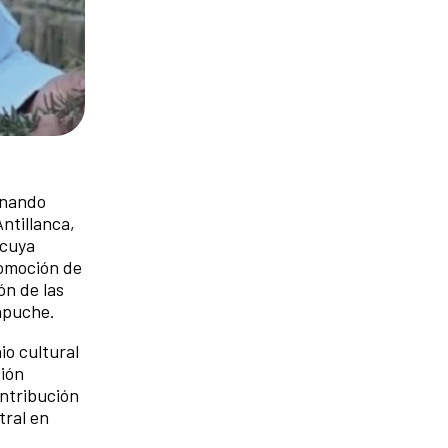
inando
ntillanca,
 cuya
romoción de
ón de las
mapuche.
io cultural
ción
ntribución
tral en