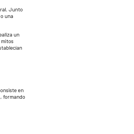
ral. Junto
do una
ealiza un
 mitos
establecían
consiste en
o, formando