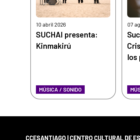
10 abril 2026
07 ag
SUCHAI presenta:
Suc
Kinmakirú
Cri
los
aje
MÚSICA / SONIDO
MÚS
CCESANTIAGO | CENTRO CULTURAL DE E