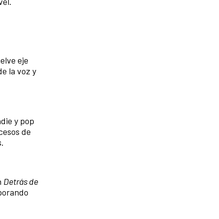
vel.
elve eje
e la voz y
die y pop
cesos de
s.
n
Detrás de
rporando