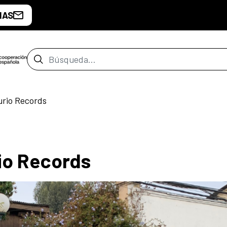
IAS
Barra de búsqueda
urio Records
io Records