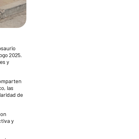
osaurio
logo 2025.
es y
comparten
o, las
laridad de
con
tiva y