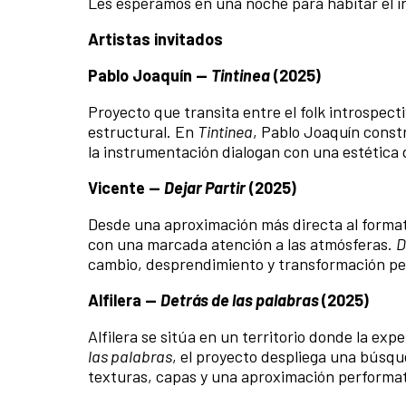
Les esperamos en una noche para habitar el in
Artistas invitados
Pablo Joaquín —
Tintinea
(2025)
Proyecto que transita entre el folk introspecti
estructural. En
Tintinea
, Pablo Joaquín constr
la instrumentación dialogan con una estética de
Vicente —
Dejar Partir
(2025)
Desde una aproximación más directa al format
con una marcada atención a las atmósferas.
D
cambio, desprendimiento y transformación pers
Alfilera —
Detrás de las palabras
(2025)
Alfilera se sitúa en un territorio donde la ex
las palabras
, el proyecto despliega una búsque
texturas, capas y una aproximación performati