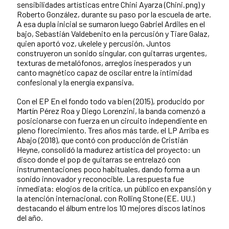
sensibilidades artísticas entre Chini Ayarza (Chini.png) y
Roberto González, durante su paso por la escuela de arte.
A esa dupla inicial se sumaron luego Gabriel Ardiles en el
bajo, Sebastián Valdebenito en la percusión y Tiare Galaz,
quien aportó voz, ukelele y percusión. Juntos
construyeron un sonido singular, con guitarras urgentes,
texturas de metalófonos, arreglos inesperados y un
canto magnético capaz de oscilar entre la intimidad
confesional y la energía expansiva.
Con el EP En el fondo todo va bien (2015), producido por
Martín Pérez Roa y Diego Lorenzini, la banda comenzó a
posicionarse con fuerza en un circuito independiente en
pleno florecimiento. Tres años más tarde, el LP Arriba es
Abajo (2018), que contó con producción de Cristián
Heyne, consolidó la madurez artística del proyecto: un
disco donde el pop de guitarras se entrelazó con
instrumentaciones poco habituales, dando forma a un
sonido innovador y reconocible. La respuesta fue
inmediata: elogios de la crítica, un público en expansión y
la atención internacional, con Rolling Stone (EE. UU.)
destacando el álbum entre los 10 mejores discos latinos
del año.