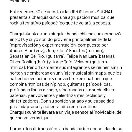
explosiva!
Este viernes 30 de agosto a las 19:00 horas, SUCHAI
presenta a Charquiskunk, una agrupación musical que
rock alternativo psicodélico que te volará la cabeza.
Charquiskunk es una singular banda chilena que comenzó
en 2017, y cuyo sonido proviene principalmente de la
improvisación y experimentación, compuesta por
Andrés Pino (voz), Jorge 'Ioio' Fuentes (teclado),
Sebastián Del Río: (guitarra), Felipe Iván Lara (batería),
Oliver Gosling (bajo) y Jorge 'jojo' Velasco (guitarra
rítmica). Periódicamente sus integrantes se reúnen sin un
norte y se embarcan en un viaje musical sin mapa, que los
ha hecho evolucionar y convertirse en una banda que
combina rítmicas de hip hop, guitarras psicodélicas,
profundas líneas de bajo, sincopadas e impredecibles
baterías, y envolventes y electrizantes teclados y
sintetizadores. Con su sonido variado y su capacidad
para adaptarse y conectar diferentes estilos,
Charquiskunk te llevará a un viaje sensorial inolvidable, del
que no volverás igual.
Durante los últimos años, la banda ha ido consolidando su