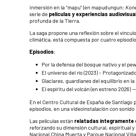
Inmersión en la “mapu” (en mapudungun:
Kone
serie de
películas y experiencias audiovisu
profunda de la Tierra.
La saga propone una reflexión sobre el vínculo
climática, está compuesta por cuatro episodio
Episodios
:
Por la defensa del bosque nativo y el pe
El universo del río (2023) - Protagoniza
Glaciares, guardianes del equilibrio en l
El espíritu del volcán (en estreno 2026)
En el Centro Cultural de España de Santiago 
episodios, en una videoinstalación con sonido
Las películas están
relatadas íntegramente
reforzando su dimensión cultural, espiritual y
Nacional China Muerta y Parque Nacional Villar