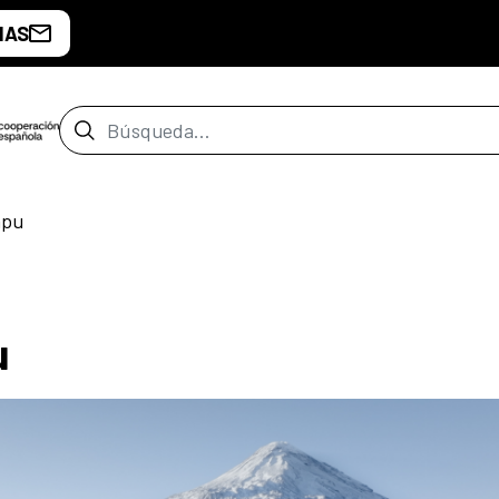
IAS
Barra de búsqueda
apu
u