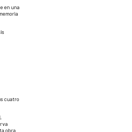
te en una
 memoria
is
us cuatro
l
,
erva
ta obra