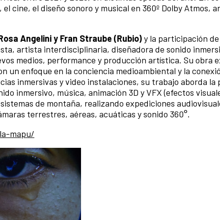
, el cine, el diseño sonoro y musical en 360º Dolby Atmos, 
Rosa Angelini y Fran Straube (Rubio)
y la participación de
ta, artista interdisciplinaria, diseñadora de sonido inmers
vos medios, performance y producción artística. Su obra e
con un enfoque en la conciencia medioambiental y la conexi
cias inmersivas y video instalaciones, su trabajo aborda la
nido inmersivo, música, animación 3D y VFX (efectos visual
osistemas de montaña, realizando expediciones audiovisual
maras terrestres, aéreas, acuáticas y sonido 360°.
-la-mapu/