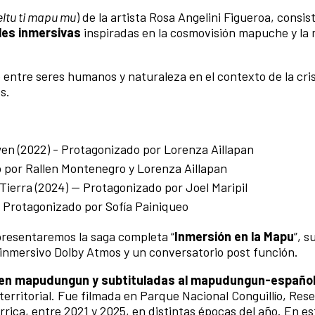
ltu ti mapu mu
) de la artista Rosa Angelini Figueroa, consis
ales inmersivas
inspiradas en la cosmovisión mapuche y la
 entre seres humanos y naturaleza en el contexto de la cris
s.
wen (2022) - Protagonizado por Lorenza Aillapan
do por Rallen Montenegro y Lorenza Aillapan
a Tierra (2024) — Protagonizado por Joel Maripil
 — Protagonizado por Sofía Painiqueo
presentaremos la saga completa “
Inmersión en la Mapu
”, s
 inmersivo Dolby Atmos y un conversatorio post función.
 en mapudungun y subtituladas al mapudungun-españo
 territorial. Fue filmada en Parque Nacional Conguillío, Res
rica, entre 2021 y 2025, en distintas épocas del año. En es