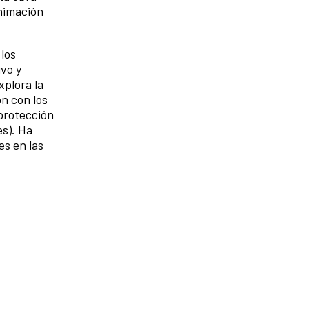
animación
 los
ivo y
xplora la
ón con los
 protección
es). Ha
es en las