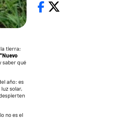
la tierra;
"Nuevo
y saber qué
del año: es
luz solar,
 despierten
io no es el