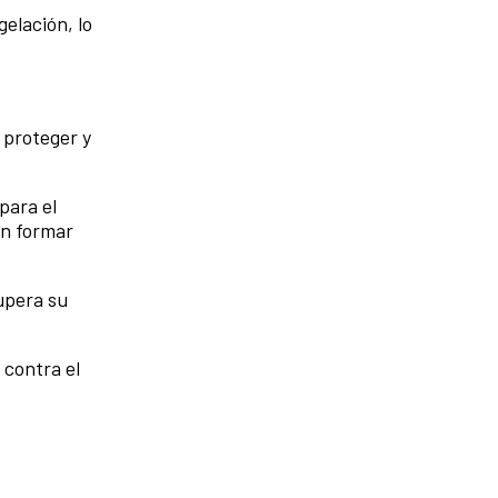
gelación, lo
 proteger y
para el
en formar
cupera su
 contra el