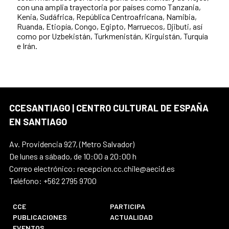
con una amplia trayectoria por países como Tanzania,
Kenia, Sudáfrica, República Centroafricana, Namibia,
Ruanda, Etiopía, Congo, Egipto, Marruecos, Djibuti, así
como por Uzbekistán, Turkmenistán, Kirguistán, Turquía
e Irán.
CCESANTIAGO | CENTRO CULTURAL DE ESPAÑA
EN SANTIAGO
Av. Providencia 927, (Metro Salvador)
De lunes a sábado, de 10:00 a 20:00 h
Correo electrónico: recepcion.cc.chile@aecid.es
Teléfono: +562 2795 9700
CCE
PARTICIPA
PUBLICACIONES
ACTUALIDAD
EVENTOS