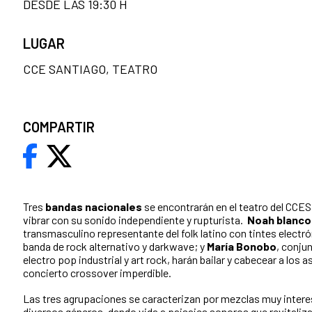
DESDE LAS 19:30 H
LUGAR
CCE SANTIAGO, TEATRO
COMPARTIR
Tres
bandas nacionales
se encontrarán en el teatro del CCES
vibrar con su sonido independiente y rupturista.
Noah blanco
transmasculino representante del folk latino con tintes electr
banda de rock alternativo y darkwave; y
María Bonobo
, conju
electro pop industrial y art rock, harán bailar y cabecear a los 
concierto crossover imperdible.
Las tres agrupaciones se caracterizan por mezclas muy inter
diversos géneros, dando vida a paisajes sonoros que revitali