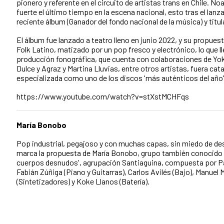
pionero y referente en el circuito de artistas trans en Chile. N
fuerte el último tiempo en la escena nacional, esto tras el la
reciente álbum (Ganador del fondo nacional de la música) y titu
El álbum fue lanzado a teatro lleno en junio 2022, y su propuesta
Folk Latino, matizado por un pop fresco y electrónico, lo que l
producción fonográfica, que cuenta con colaboraciones de Yo
Dulce y Agraz y Martina Lluvias, entre otros artistas, fuera cat
especializada como uno de los discos 'más auténticos del año'
https://www.youtube.com/watch?v=stXstMCHFqs
María Bonobo
Pop industrial, pegajoso y con muchas capas, sin miedo de des
marca la propuesta de María Bonobo, grupo también conocido 
cuerpos desnudos', agrupación Santiaguina, compuesta por Pat
Fabián Zúñiga (Piano y Guitarras), Carlos Avilés (Bajo), Manuel
(Sintetizadores) y Koke Llanos (Batería).