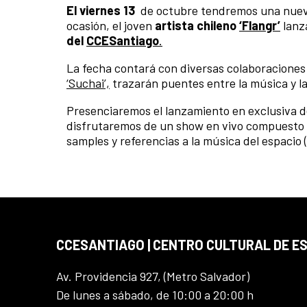
El viernes 13
de octubre tendremos una nuev
ocasión, el joven
artista chileno
‘Flangr’
lanza
del
CCESantiago
.
La fecha contará con diversas colaboraciones s
‘Suchai’,
trazarán puentes entre la música y l
Presenciaremos el lanzamiento en exclusiva de
disfrutaremos de un show en vivo compuesto po
samples y referencias a la música del espacio (
CCESANTIAGO | CENTRO CULTURAL DE E
Av. Providencia 927, (Metro Salvador)
De lunes a sábado, de 10:00 a 20:00 h