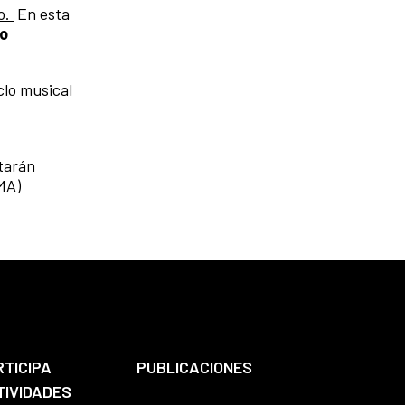
o.
En esta
ro
clo musical
ltarán
MA)
RTICIPA
PUBLICACIONES
TIVIDADES