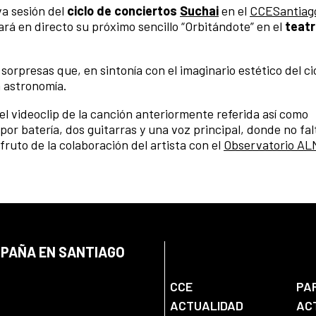
a sesión del
ciclo de conciertos
Suchai
en el
CCESantiag
rá en directo su próximo sencillo “Orbitándote” en el
teat
orpresas que, en sintonía con el imaginario estético del ci
a astronomía.
l videoclip de la canción anteriormente referida así como
r batería, dos guitarras y una voz principal, donde no fa
fruto de la colaboración del artista con el
Observatorio AL
SPAÑA EN SANTIAGO
CCE
PA
ACTUALIDAD
AC