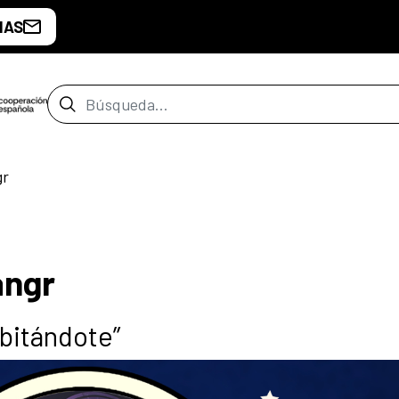
IAS
Barra de búsqueda
gr
angr
bitándote”