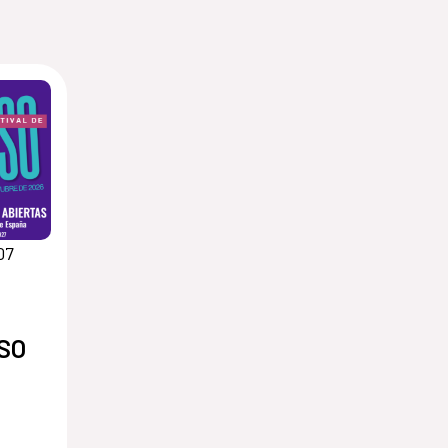
07
SO