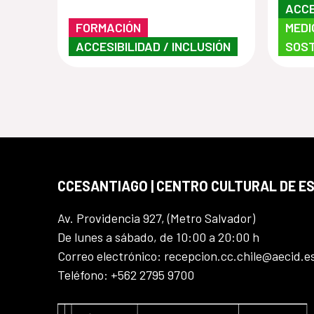
cultura inclusiva en
ACCE
FORMACIÓN
MEDI
museos,
ACCESIBILIDAD / INCLUSIÓN
SOST
instituciones y centros
culturales”
CCESANTIAGO | CENTRO CULTURAL DE E
Av. Providencia 927, (Metro Salvador)
De lunes a sábado, de 10:00 a 20:00 h
Correo electrónico: recepcion.cc.chile@aecid.e
Teléfono: +562 2795 9700