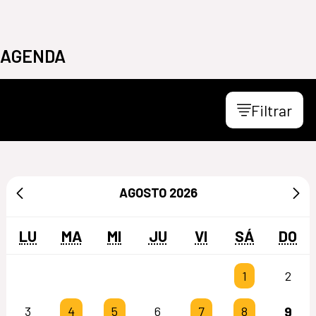
AGENDA
Filtrar
AGOSTO
2026
LU
MA
MI
JU
VI
SÁ
DO
1
2
9
3
4
5
6
7
8