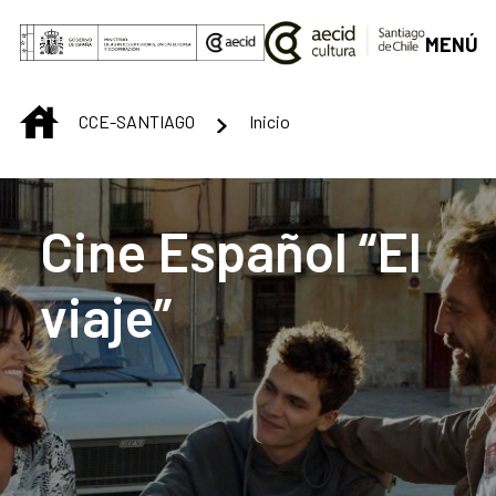
Saltar al contenido principal
MENÚ
INICIO
CCE-SANTIAGO
Inicio
Centro Cultural de S
Cine Español “El
viaje”