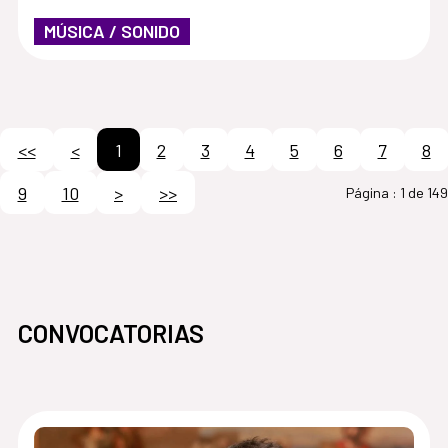
MÚSICA / SONIDO
<<
<
1
2
3
4
5
6
7
8
9
10
>
>>
Página :
1 de 149
CONVOCATORIAS