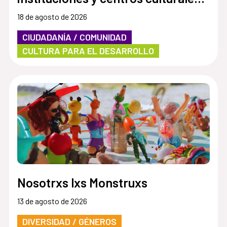
Por una cultura más accesible e
18 de agosto de 2026
inclusiva”
CIUDADANÍA / COMUNIDAD
CULTURA PARA EL DESARROLLO
Nosotrxs lxs Monstruxs
13 de agosto de 2026
DIVERSIDAD / GÉNEROS