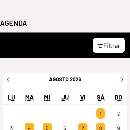
AGENDA
Filtrar
AGOSTO
2026
LU
MA
MI
JU
VI
SÁ
DO
1
2
3
4
5
6
7
8
9