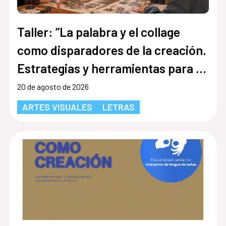
Taller: “La palabra y el collage
como disparadores de la creación.
Estrategias y herramientas para la
inclusión social comunitaria”
20 de agosto de 2026
ARTES VISUALES
LETRAS