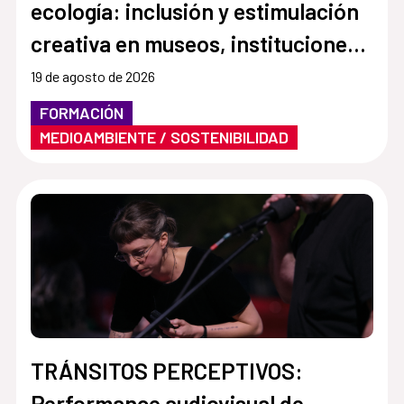
ecología: inclusión y estimulación
creativa en museos, instituciones y
centros culturales”
19 de agosto de 2026
FORMACIÓN
MEDIOAMBIENTE / SOSTENIBILIDAD
TRÁNSITOS PERCEPTIVOS:
Performance audiovisual de