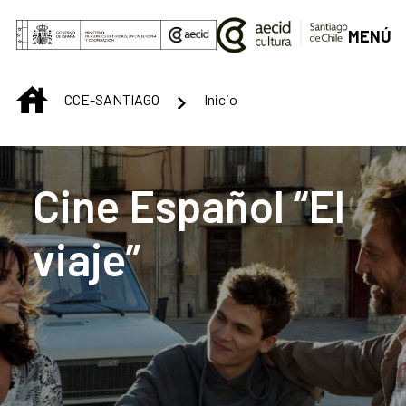
Saltar al contenido principal
MENÚ
INICIO
CCE-SANTIAGO
Inicio
Centro Cultural de S
Cine Español “El
viaje”