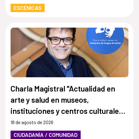
ESCÉNICAS
Charla Magistral "Actualidad en
arte y salud en museos,
instituciones y centros culturales.
Por una cultura más accesible e
18 de agosto de 2026
inclusiva”
CIUDADANÍA / COMUNIDAD