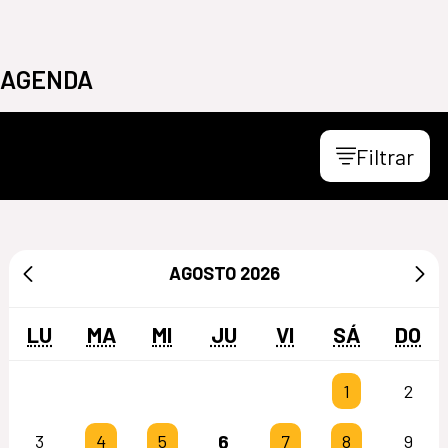
AGENDA
Filtrar
AGOSTO
2026
LU
MA
MI
JU
VI
SÁ
DO
1
2
6
3
4
5
7
8
9