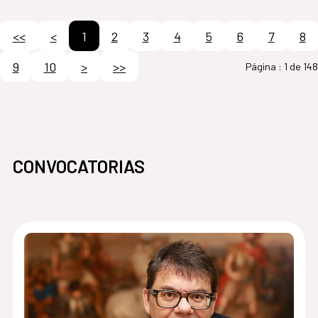
<<
<
1
2
3
4
5
6
7
8
9
10
>
>>
Página :
1 de 148
CONVOCATORIAS