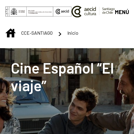
Saltar al contenido principal
MENÚ
INICIO
CCE-SANTIAGO
Inicio
Centro Cultural de S
Cine Español “El
viaje”