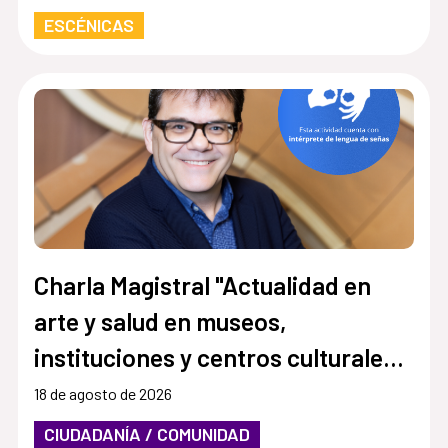
ESCÉNICAS
Charla Magistral "Actualidad en
arte y salud en museos,
instituciones y centros culturales.
Por una cultura más accesible e
18 de agosto de 2026
inclusiva”
CIUDADANÍA / COMUNIDAD