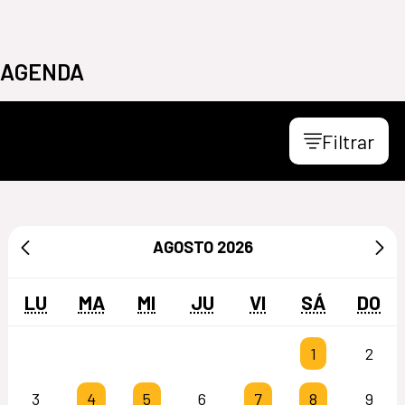
AGENDA
Filtrar
AGOSTO
2026
LU
MA
MI
JU
VI
SÁ
DO
1
2
3
4
5
6
7
8
9