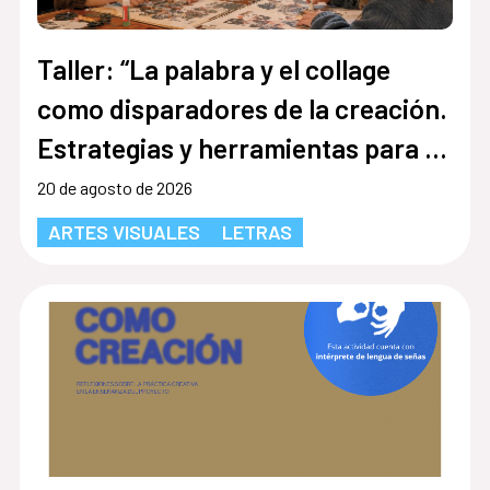
Taller: “La palabra y el collage
como disparadores de la creación.
Estrategias y herramientas para la
inclusión social comunitaria”
20 de agosto de 2026
ARTES VISUALES
LETRAS