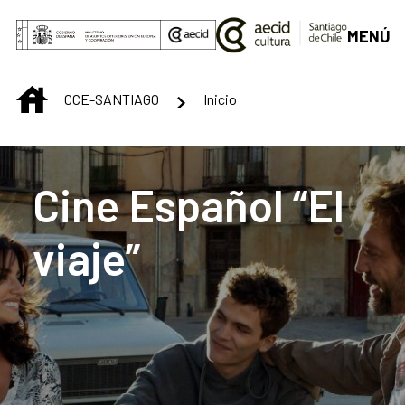
Saltar al contenido principal
MENÚ
INICIO
CCE-SANTIAGO
Inicio
Centro Cultural de S
Cine Español “El
viaje”