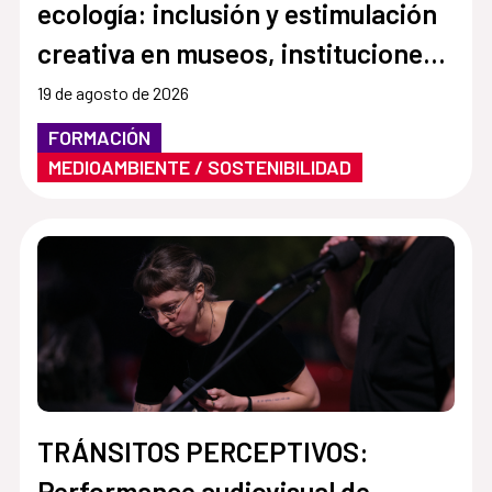
ecología: inclusión y estimulación
creativa en museos, instituciones y
centros culturales”
19 de agosto de 2026
FORMACIÓN
MEDIOAMBIENTE / SOSTENIBILIDAD
TRÁNSITOS PERCEPTIVOS:
Performance audiovisual de