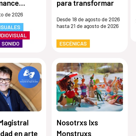
mance
para transformar
sual de
to de 2026
Desde 18 de agosto de 2026
 colectiva
hasta 21 de agosto de 2026
ISUALES
UDIOVISUAL
/ SONIDO
ESCÉNICAS
Magistral
Nosotrxs lxs
idad en arte
Monstruxs