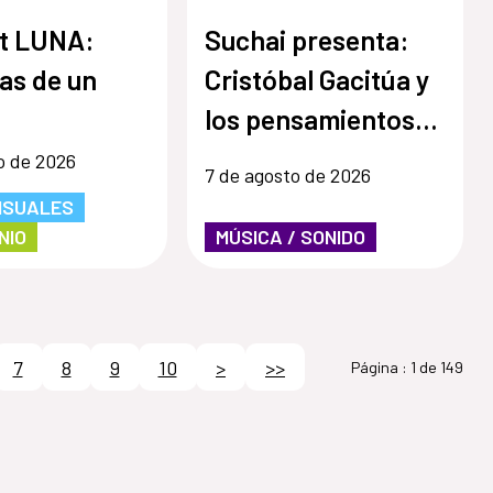
t LUNA:
Suchai presenta:
as de un
Cristóbal Gacitúa y
los pensamientos
ajenos
o de 2026
7 de agosto de 2026
ISUALES
NIO
MÚSICA / SONIDO
7
8
9
10
>
>>
Página :
1 de 149