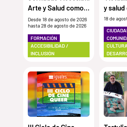
Arte y Salud como
y salud
punto de encuentro
institu
18 de agos
Desde 18 de agosto de 2026
hasta 28 de agosto de 2026
y cultura inclusiva
centros
CIUDADA
en museos,
Por una
FORMACIÓN
COMUNI
ACCESIBILIDAD /
CULTURA
instituciones y
accesib
INCLUSIÓN
DESARR
centros culturales”
inclusi
III Ciclo de Cine
Tertuli