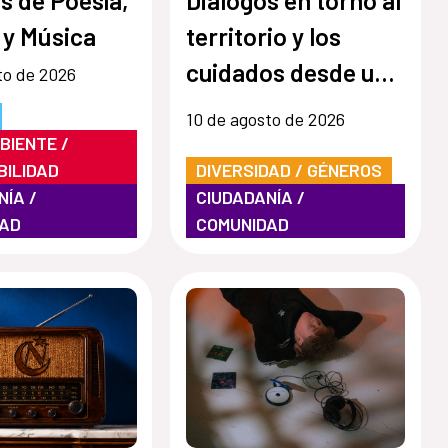
 y Música
territorio y los
cuidados desde una
to de 2026
mirada de género
10 de agosto de 2026
BIENTE /
BILIDAD
DIVERSIDAD / GÉNEROS
NÍA /
CIUDADANÍA /
DAD
COMUNIDAD