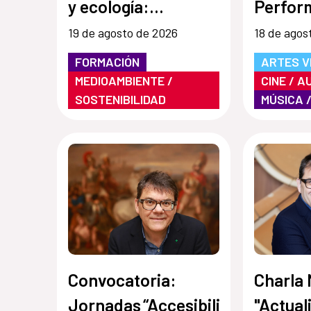
y ecología:
Perfor
inclusión y
audiovi
19 de agosto de 2026
18 de agos
estimulación
escucha
FORMACIÓN
ARTES V
creativa en museos,
MEDIOAMBIENTE /
CINE / A
SOSTENIBILIDAD
MÚSICA 
instituciones y
centros culturales”
Convocatoria:
Charla 
Jornadas “Accesibilidad,
"Actual