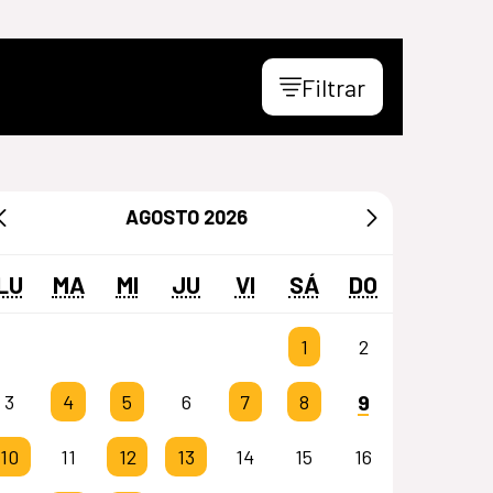
Filtrar
AGOSTO
2026
LU
MA
MI
JU
VI
SÁ
DO
1
2
9
3
4
5
6
7
8
10
11
12
13
14
15
16