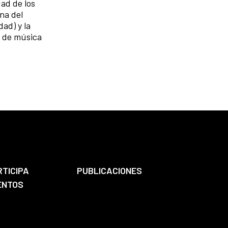
dad de los
na del
dad) y la
o de música
RTICIPA
PUBLICACIONES
ENTOS