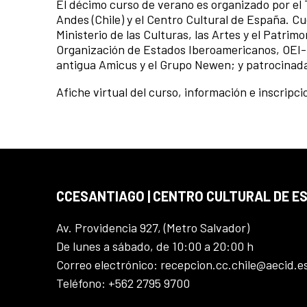
El décimo curso de verano es organizado por el T
Andes (Chile) y el Centro Cultural de España. C
Ministerio de las Culturas, las Artes y el Patrimo
Organización de Estados Iberoamericanos, OEI-C
antigua Amicus y el Grupo Newen; y patrocinada
Afiche virtual del curso, información e inscripc
CCESANTIAGO | CENTRO CULTURAL DE E
Av. Providencia 927, (Metro Salvador)
De lunes a sábado, de 10:00 a 20:00 h
Correo electrónico: recepcion.cc.chile@aecid.e
Teléfono: +562 2795 9700