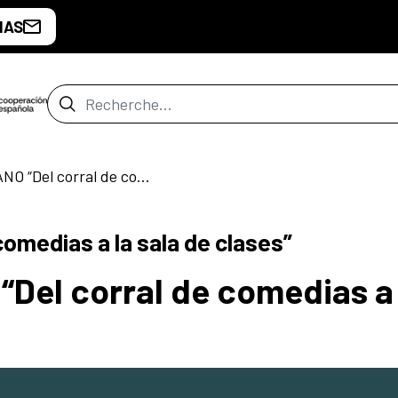
IAS
Barre de recherche
X CURSO DE VERANO “Del corral de comedias a la sala de clases”
de Santiago
omedias a la sala de clases”
Del corral de comedias a 