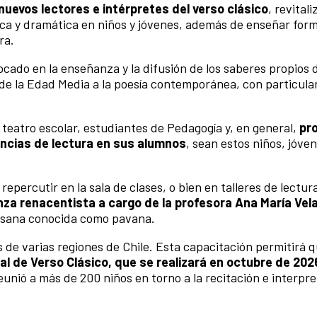
nuevos lectores e intérpretes del verso clásico
, revitali
ética y dramática en niños y jóvenes, además de enseñar for
ra.
cado en la enseñanza y la difusión de los saberes propios 
esde la Edad Media a la poesía contemporánea, con particula
 teatro escolar, estudiantes de Pedagogía y, en general,
pr
ncias de lectura en sus alumnos
, sean estos niños, jóve
percutir en la sala de clases, o bien en talleres de lectura
za renacentista a cargo de la profesora Ana María Vel
esana conocida como pavana.
s de varias regiones de Chile. Esta capacitación permitirá
al de Verso Clásico, que se realizará en octubre de 2026
 reunió a más de 200 niños en torno a la recitación e interpr