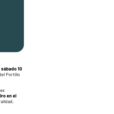
l sábado 10
el Portillo
 es
Oro en el
ralidad,