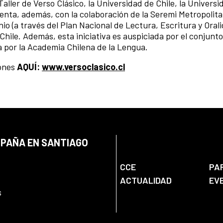
aller de Verso Clásico, la Universidad de Chile, la Universi
uenta, además, con la colaboración de la Seremi Metropolita
nio (a través del Plan Nacional de Lectura, Escritura y Orali
hile. Además, esta iniciativa es auspiciada por el conjunt
 por la Academia Chilena de la Lengua.
iones
AQUÍ:
www.versoclasico.cl
SPAÑA EN SANTIAGO
CCE
PA
ACTUALIDAD
EV
s