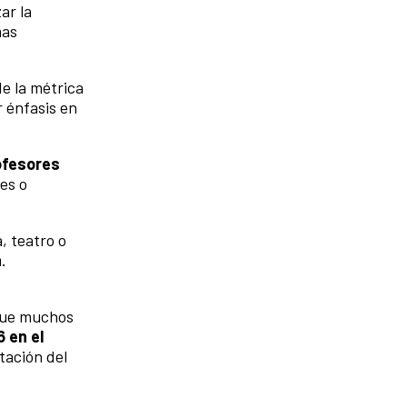
zar la
mas
de la métrica
r énfasis en
ofesores
nes o
, teatro o
a
.
 que muchos
 en el
etación del