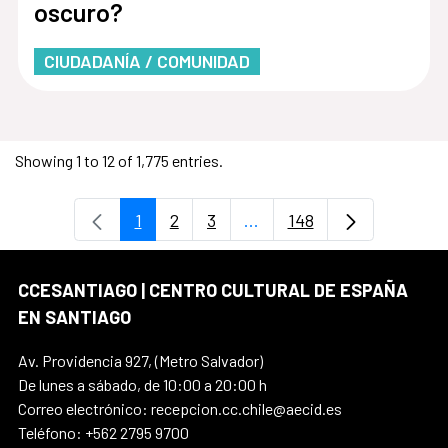
oscuro?
CIUDADANÍA / COMUNIDAD
Showing 1 to 12 of 1,775 entries.
1
2
3
...
148
Page
Page
Page
Intermediate Pages Use T
Page
CCESANTIAGO | CENTRO CULTURAL DE ESPAÑA
EN SANTIAGO
Av. Providencia 927, (Metro Salvador)
De lunes a sábado, de 10:00 a 20:00 h
Correo electrónico: recepcion.cc.chile@aecid.es
Teléfono: +562 2795 9700