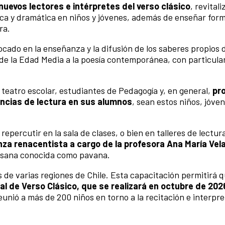
nuevos lectores e intérpretes del verso clásico
, revitali
ética y dramática en niños y jóvenes, además de enseñar for
ra.
cado en la enseñanza y la difusión de los saberes propios 
esde la Edad Media a la poesía contemporánea, con particula
 teatro escolar, estudiantes de Pedagogía y, en general,
pr
ncias de lectura en sus alumnos
, sean estos niños, jóve
percutir en la sala de clases, o bien en talleres de lectura
za renacentista a cargo de la profesora Ana María Vel
esana conocida como pavana.
s de varias regiones de Chile. Esta capacitación permitirá
al de Verso Clásico, que se realizará en octubre de 2026
 reunió a más de 200 niños en torno a la recitación e interpr