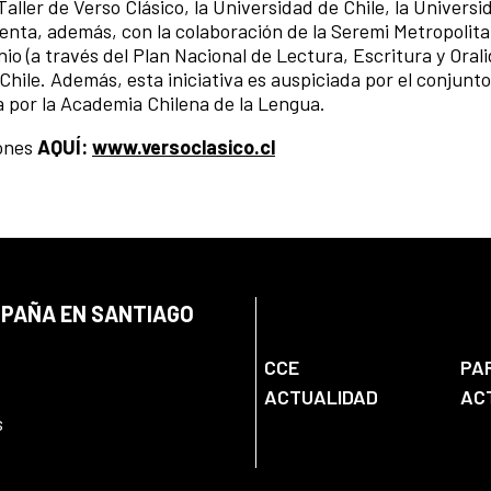
aller de Verso Clásico, la Universidad de Chile, la Universi
uenta, además, con la colaboración de la Seremi Metropolita
nio (a través del Plan Nacional de Lectura, Escritura y Orali
hile. Además, esta iniciativa es auspiciada por el conjunt
 por la Academia Chilena de la Lengua.
iones
AQUÍ:
www.versoclasico.cl
SPAÑA EN SANTIAGO
CCE
PA
ACTUALIDAD
AC
s