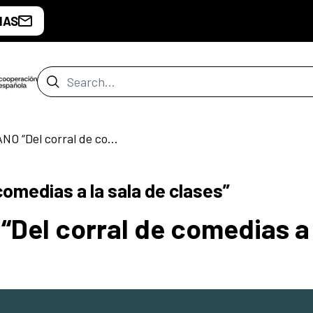
IAS
Search Bar
X CURSO DE VERANO “Del corral de comedias a la sala de clases”
de Santiago
omedias a la sala de clases”
Del corral de comedias a 