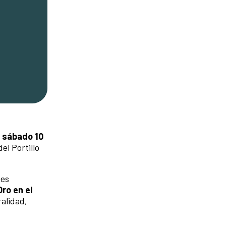
l sábado 10
el Portillo
 es
Oro en el
ralidad,