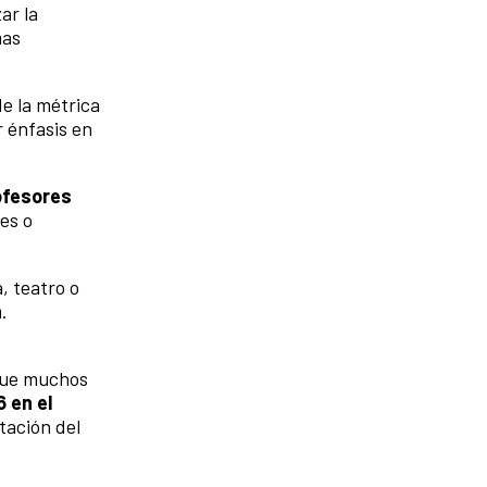
zar la
mas
de la métrica
r énfasis en
ofesores
nes o
, teatro o
a
.
 que muchos
 en el
etación del