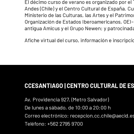
El décimo curso de verano es organizado por el T
Andes (Chile) y el Centro Cultural de España. C
Ministerio de las Culturas, las Artes y el Patrimo
Organización de Estados Iberoamericanos, OEI-C
antigua Amicus y el Grupo Newen; y patrocinada
Afiche virtual del curso, información e inscripc
CCESANTIAGO | CENTRO CULTURAL DE E
Av. Providencia 927, (Metro Salvador)
De lunes a sábado, de 10:00 a 20:00 h
Correo electrónico: recepcion.cc.chile@aecid.e
Teléfono: +562 2795 9700