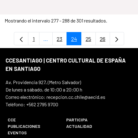
Mostrando el intervalo 277 - 288 de 301 resultados.
1
...
23
24
25
26
Página
Páginas intermedias Use TAB para desp
Página
Página
Página
Página
CCESANTIAGO | CENTRO CULTURAL DE ESPAÑA
EN SANTIAGO
Av. Providencia 927, (Metro Salvador)
De lunes a sábado, de 10:00 a 20:00 h
Correo electrónico: recepcion.cc.chile@aecid.es
Teléfono: +562 2795 9700
CCE
PARTICIPA
PUBLICACIONES
ACTUALIDAD
EVENTOS