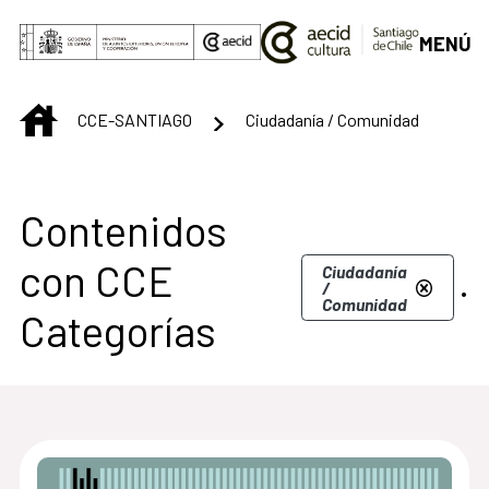
Saltar al contenido principal
MENÚ
INICIO
CCE-SANTIAGO
Ciudadanía / Comunidad
Centro Cultural de S
Contenidos
con CCE
.
Ciudadanía
/
Comunidad
Categorías