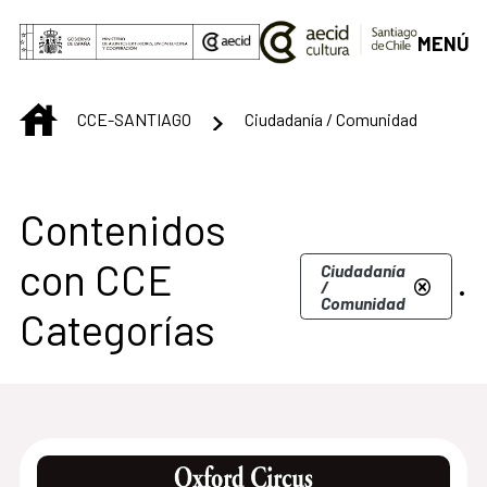
Saltar al contenido principal
MENÚ
INICIO
CCE-SANTIAGO
Ciudadanía / Comunidad
Centro Cultural de S
Contenidos
con CCE
.
Ciudadanía
/
Comunidad
Categorías