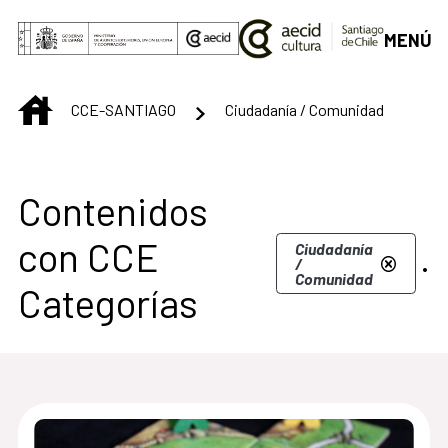
Saltar al contenido principal
MENÚ
INICIO
CCE-SANTIAGO
Ciudadanía / Comunidad
Centro Cultural de S
Contenidos
con CCE
.
Ciudadanía
/
Comunidad
Categorías