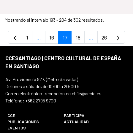
Mostrando el intervalo 193 - 204 de 302 resultados.
1
...
16
17
18
...
26
Página
Páginas intermedias Use TAB para despla
Página
Página
Página
Páginas intermedi
Página
CCESANTIAGO | CENTRO CULTURAL DE ESPAÑA
EN SANTIAGO
Av. Providencia 927, (Metro Salvador)
De lunes a sábado, de 10:00 a 20:00 h
Correo electrónico: recepcion.cc.chile@aecid.es
Teléfono: +562 2795 9700
CCE
PARTICIPA
PUBLICACIONES
ACTUALIDAD
EVENTOS