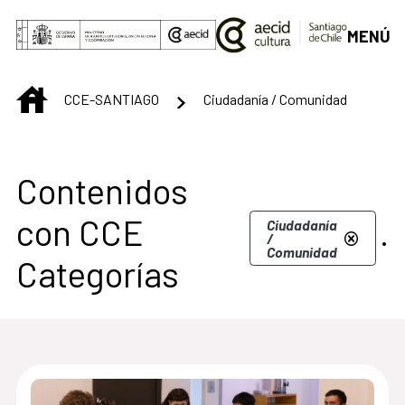
Saltar al contenido principal
MENÚ
INICIO
CCE-SANTIAGO
Ciudadanía / Comunidad
Centro Cultural de S
Contenidos
con CCE
.
Ciudadanía
/
Comunidad
Categorías