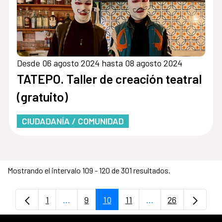
Desde 06 agosto 2024 hasta 08 agosto 2024
TATEPO. Taller de creación teatral
(gratuito)
CIUDADANÍA / COMUNIDAD
Mostrando el intervalo 109 - 120 de 301 resultados.
1
...
9
10
11
...
26
Página
Páginas intermedias Use TAB para despl
Página
Página
Página
Páginas intermedia
Página