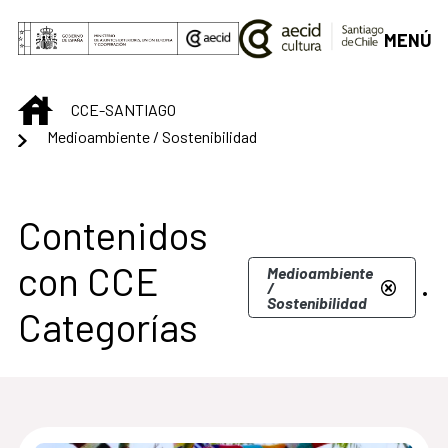
Saltar al contenido principal
MENÚ
INICIO
CCE-SANTIAGO
Medioambiente / Sostenibilidad
Centro Cultural de S
Contenidos
con CCE
.
Medioambiente
/
Sostenibilidad
Categorías