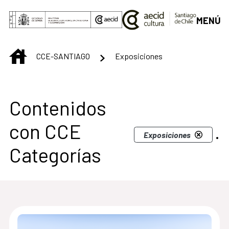
Saltar al contenido principal
MENÚ
INICIO
CCE-SANTIAGO
Exposiciones
Centro Cultural de S
Contenidos
con CCE
.
Exposiciones
Categorías