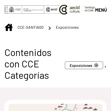
Saltar al contenido principal
MENÚ
INICIO
CCE-SANTIAGO
Exposiciones
Centro Cultural de S
Contenidos
con CCE
.
Exposiciones
Categorías