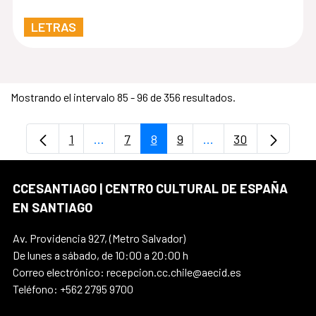
LETRAS
Mostrando el intervalo 85 - 96 de 356 resultados.
1
...
7
8
9
...
30
Página
Páginas intermedias Use TAB para despl
Página
Página
Página
Páginas intermedias
Página
CCESANTIAGO | CENTRO CULTURAL DE ESPAÑA
EN SANTIAGO
Av. Providencia 927, (Metro Salvador)
De lunes a sábado, de 10:00 a 20:00 h
Correo electrónico: recepcion.cc.chile@aecid.es
Teléfono: +562 2795 9700