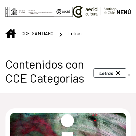
Saltar al contenido principal
MENÚ
INICIO
CCE-SANTIAGO
Letras
Centro Cultural de S
Contenidos con
.
Letras
CCE Categorías