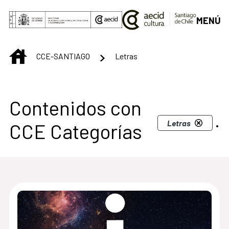
Saltar al contenido principal
MENÚ
INICIO
CCE-SANTIAGO
Letras
Centro Cultural de S
Contenidos con
.
Letras
CCE Categorías