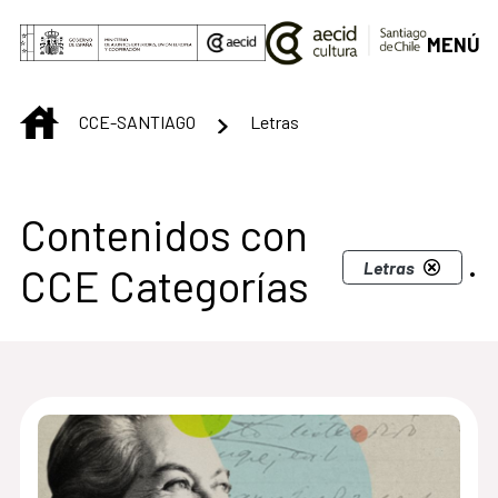
Saltar al contenido principal
MENÚ
INICIO
CCE-SANTIAGO
Letras
Centro Cultural de S
Contenidos con
.
Letras
CCE Categorías