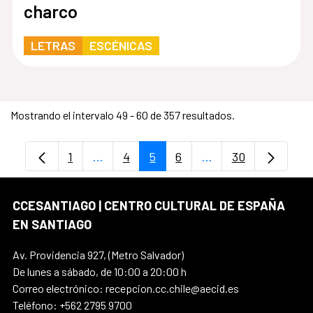
charco
LETRAS
ESCÉNICAS
Mostrando el intervalo 49 - 60 de 357 resultados.
1
...
4
5
6
...
30
Página
Páginas intermedias Use TAB para despl
Página
Página
Página
Páginas intermedia
Página
CCESANTIAGO | CENTRO CULTURAL DE ESPAÑA
EN SANTIAGO
Av. Providencia 927, (Metro Salvador)
De lunes a sábado, de 10:00 a 20:00 h
Correo electrónico: recepcion.cc.chile@aecid.es
Teléfono: +562 2795 9700