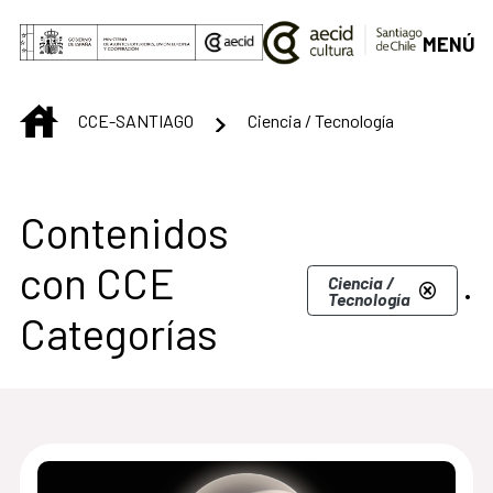
Saltar al contenido principal
MENÚ
INICIO
CCE-SANTIAGO
Ciencia / Tecnología
Centro Cultural de S
Contenidos
con CCE
.
Ciencia /
Tecnología
Categorías