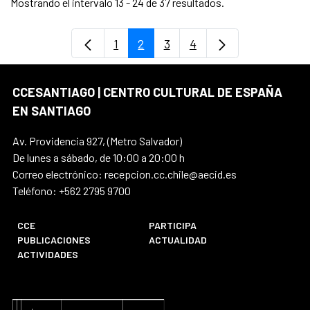
Mostrando el intervalo 13 - 24 de 37 resultados.
1
2
3
4
Página
Página
Página
Página
CCESANTIAGO | CENTRO CULTURAL DE ESPAÑA
EN SANTIAGO
Av. Providencia 927, (Metro Salvador)
De lunes a sábado, de 10:00 a 20:00 h
Correo electrónico: recepcion.cc.chile@aecid.es
Teléfono: +562 2795 9700
CCE
PARTICIPA
PUBLICACIONES
ACTUALIDAD
ACTIVIDADES