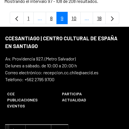
Mostrando el intervalo 97 - 108 de 208 resultados.
1
...
8
9
10
...
18
Página
Páginas intermedias Use TAB para despl
Página
Página
Página
Páginas intermedia
Página
CCESANTIAGO | CENTRO CULTURAL DE ESPAÑA
EN SANTIAGO
Av. Providencia 927, (Metro Salvador)
De lunes a sábado, de 10:00 a 20:00 h
Correo electrónico: recepcion.cc.chile@aecid.es
Teléfono: +562 2795 9700
CCE
PARTICIPA
PUBLICACIONES
ACTUALIDAD
EVENTOS