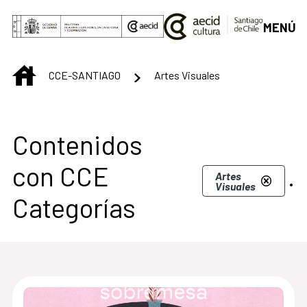
Saltar al contenido principal
MENÚ
INICIO
CCE-SANTIAGO
Artes Visuales
Centro Cultural de S
Contenidos
con CCE
.
Artes
Visuales
Categorías