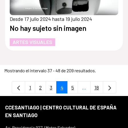
Desde 17 julio 2024 hasta 19 julio 2024
No hay sujeto sin imagen
ARTES VISUALES
Mostrando el intervalo 37 - 48 de 209 resultados.
1
2
3
4
5
...
18
Página
Página
Página
Página
Página
Páginas intermedias
Página
CCESANTIAGO | CENTRO CULTURAL DE ESPAÑA
EN SANTIAGO
Av. Providencia 927, (Metro Salvador)