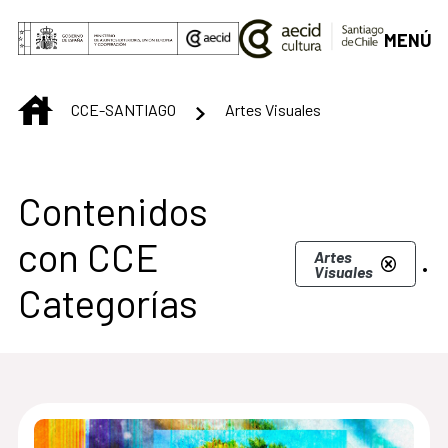
Saltar al contenido principal
MENÚ
INICIO
CCE-SANTIAGO
Artes Visuales
Centro Cultural de S
Contenidos
con CCE
.
Artes
Visuales
Categorías