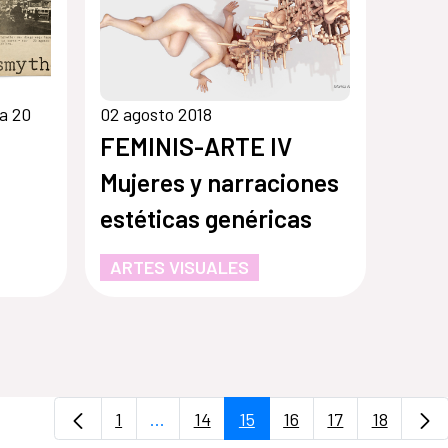
a 20
02 agosto 2018
FEMINIS-ARTE IV
Mujeres y narraciones
estéticas genéricas
ARTES VISUALES
1
...
14
15
16
17
18
Página
Páginas intermedias Use TAB para des
Página
Página
Página
Página
Página