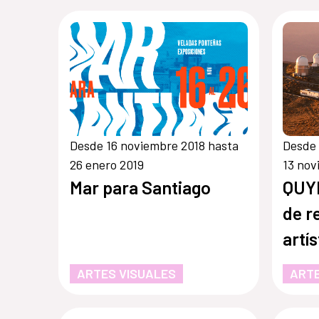
Desde 16 noviembre 2018 hasta
Desde 
26 enero 2019
13 nov
Mar para Santiago
QUY
de r
artís
obse
ARTES VISUALES
ARTE
ESO