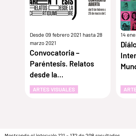
Desde 09 febrero 2021 hasta 28
14 ene
marzo 2021
Diál
Convocatoria –
Inte
Paréntesis. Relatos
Mund
desde la
expe
incertidumbre
en h
ARTES VISUALES
ARTE
auto
Mostrando el intervalo 121 - 132 de 208 resultados.