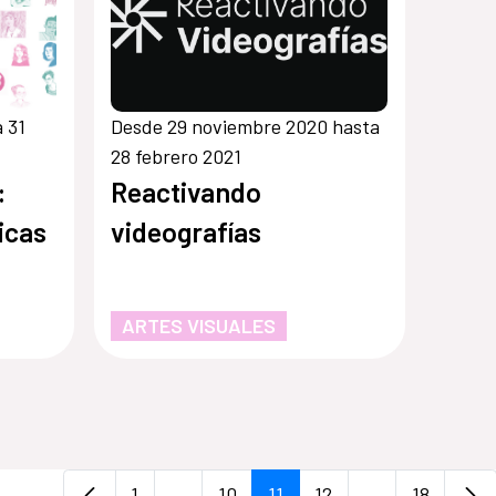
 31
Desde 29 noviembre 2020 hasta
28 febrero 2021
:
Reactivando
icas
videografías
ARTES VISUALES
1
...
10
11
12
...
18