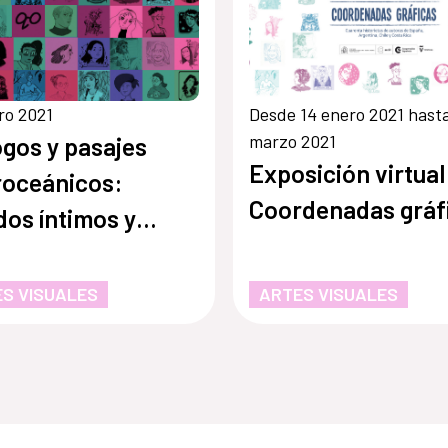
ro 2021
Desde 14 enero 2021 hasta
marzo 2021
ogos y pasajes
Exposición virtual
roceánicos:
Coordenadas gráf
os íntimos y
riencias públicas
istorietas de
S VISUALES
ARTES VISUALES
ras.