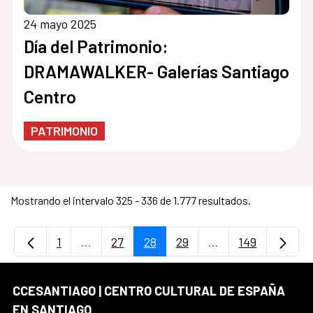
24 mayo 2025
Día del Patrimonio:
DRAMAWALKER- Galerías Santiago
Centro
PATRIMONIO
Mostrando el intervalo 325 - 336 de 1.777 resultados.
1
...
27
28
29
...
149
Página
Páginas intermedias Use TAB para desplaz
Página
Página
Página
Páginas intermedi
Página
CCESANTIAGO | CENTRO CULTURAL DE ESPAÑA
EN SANTIAGO