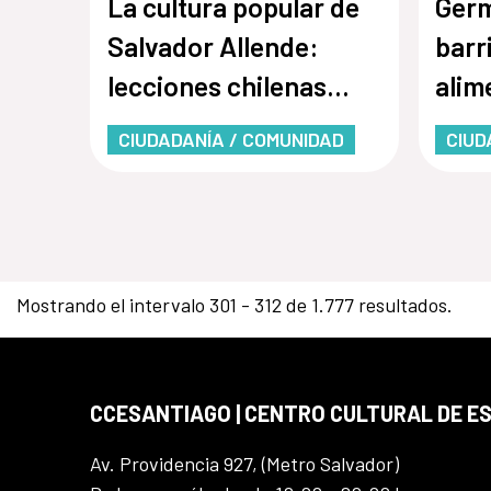
La cultura popular de
Germ
Salvador Allende:
barr
lecciones chilenas
alim
para una IA situada
salu
CIUDADANÍA / COMUNIDAD
CIUD
Mostrando el intervalo 301 - 312 de 1.777 resultados.
CCESANTIAGO | CENTRO CULTURAL DE E
Av. Providencia 927, (Metro Salvador)