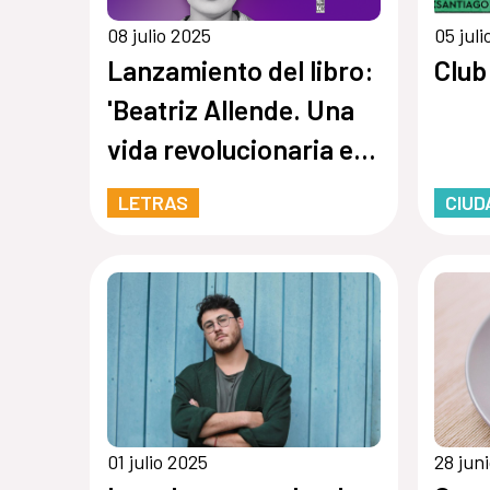
08 julio 2025
05 jul
Lanzamiento del libro:
Club
'Beatriz Allende. Una
vida revolucionaria en
América Latina
LETRAS
CIUD
durante la Guerra Fría'
01 julio 2025
28 jun