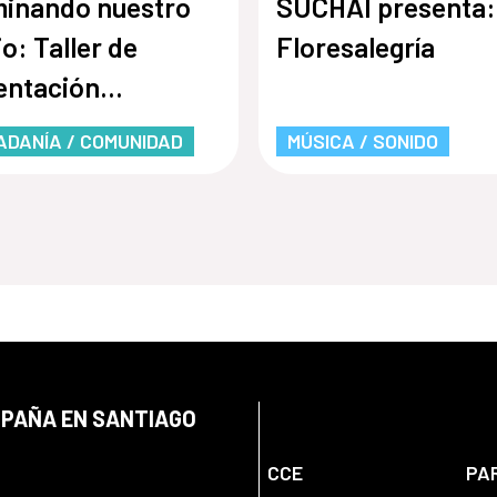
inando nuestro
SUCHAI presenta:
io: Taller de
Floresalegría
entación
dable
ADANÍA / COMUNIDAD
MÚSICA / SONIDO
SPAÑA EN SANTIAGO
CCE
PA