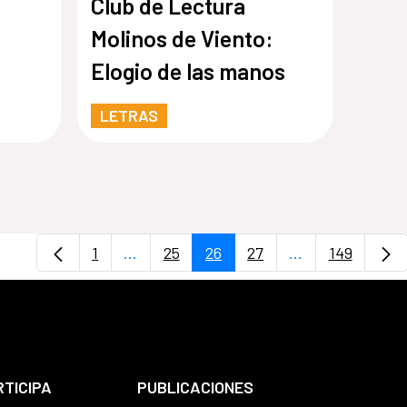
Club de Lectura
Molinos de Viento:
Elogio de las manos
LETRAS
1
...
25
26
27
...
149
Página
Páginas intermedias Use TAB para desp
Página
Página
Página
Páginas interme
Página
RTICIPA
PUBLICACIONES