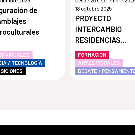
tiembre 2025
Desde 29 septiembre 2025
18 octubre 2025
guración de
PROYECTO
mblajes
INTERCAMBIO
roculturales
RESIDENCIAS
ARTISTICAS
S VISUALES
FORMACIÓN
CIA / TECNOLOGÍA
ARTES VISUALES
SICIONES
DEBATE / PENSAMIENT