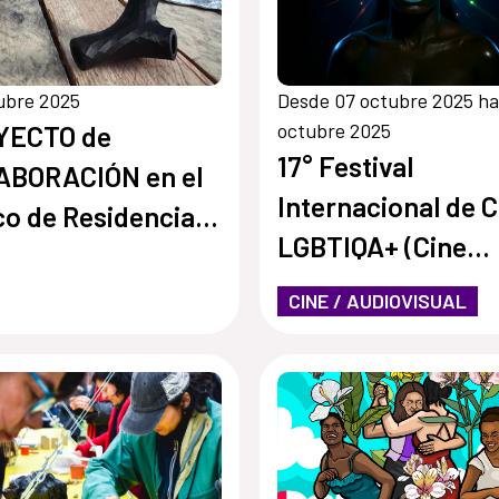
ubre 2025
Desde 07 octubre 2025 ha
octubre 2025
YECTO de
17° Festival
ABORACIÓN en el
Internacional de C
o de Residencias
LGBTIQA+ (Cine
e Escuela de Arte
Movilh)
a Universidad
CINE / AUDIOVISUAL
lica de Temuco
le), con el espacio
esidencias a
rt y el Festival Ex
pto (España)