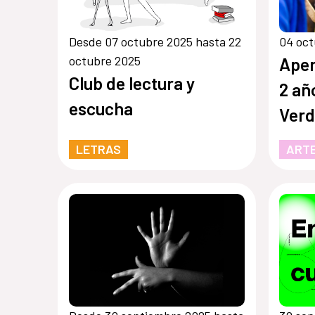
Desde 07 octubre 2025 hasta 22
04 oct
octubre 2025
Aper
Club de lectura y
2 añ
escucha
Verd
de T
LETRAS
ARTE
labo
conv