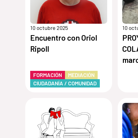
10 octubre 2025
10 oct
Encuentro con Oriol
PRO
Ripoll
COL
marc
entr
FORMACIÓN
MEDIACIÓN
de l
CIUDADANÍA / COMUNIDAD
Cató
(Chi
de R
Cobe
Abru