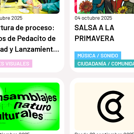
ubre 2025
04 octubre 2025
tura de proceso:
SALSA A LA
os de Pedacito de
PRIMAVERA
ad y Lanzamiento
MÚSICA / SONIDO
APzine de
S VISUALES
CIUDADANÍA / COMUNID
ratorios pop de
ersación.