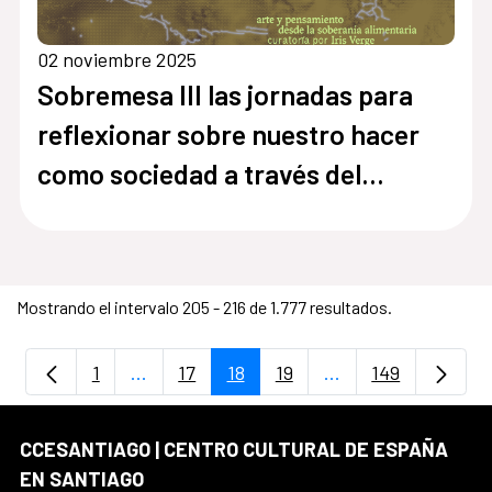
02 noviembre 2025
Sobremesa III las jornadas para
reflexionar sobre nuestro hacer
como sociedad a través del
alimento
Mostrando el intervalo 205 - 216 de 1.777 resultados.
1
...
17
18
19
...
149
Página
Páginas intermedias Use TAB para despla
Página
Página
Página
Páginas intermedia
Página
CCESANTIAGO | CENTRO CULTURAL DE ESPAÑA
EN SANTIAGO