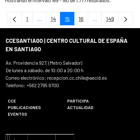
Mostrando el intervalo 169 - 180 de 1.777 resultados.
1
...
14
15
16
...
149
Página
Páginas intermedias Use TAB para despla
Página
Página
Página
Páginas intermedia
Página
CCESANTIAGO | CENTRO CULTURAL DE ESPAÑA
EN SANTIAGO
Av. Providencia 927, (Metro Salvador)
De lunes a sábado, de 10:00 a 20:00 h
Correo electrónico: recepcion.cc.chile@aecid.es
Teléfono: +562 2795 9700
CCE
PARTICIPA
PUBLICACIONES
ACTUALIDAD
EVENTOS