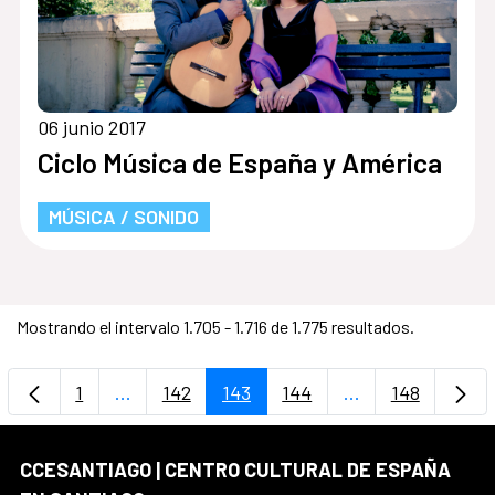
06 junio 2017
Ciclo Música de España y América
MÚSICA / SONIDO
Mostrando el intervalo 1.705 - 1.716 de 1.775 resultados.
1
...
142
143
144
...
148
Página
Páginas intermedias Use TAB para desplaza
Página
Página
Página
Páginas intermed
Página
CCESANTIAGO | CENTRO CULTURAL DE ESPAÑA