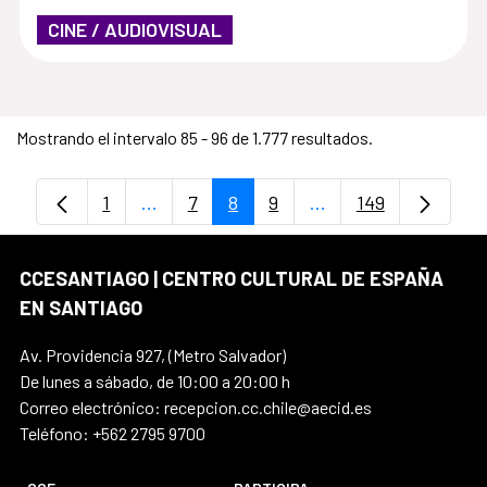
CINE / AUDIOVISUAL
Mostrando el intervalo 85 - 96 de 1.777 resultados.
1
...
7
8
9
...
149
Página
Páginas intermedias Use TAB para despl
Página
Página
Página
Páginas intermedias
Página
CCESANTIAGO | CENTRO CULTURAL DE ESPAÑA
EN SANTIAGO
Av. Providencia 927, (Metro Salvador)
De lunes a sábado, de 10:00 a 20:00 h
Correo electrónico: recepcion.cc.chile@aecid.es
Teléfono: +562 2795 9700