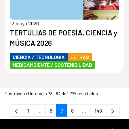
13 mayo 2026
TERTULIAS DE POESÍA, CIENCIA y
MÚSICA 2026
CIENCIA / TECNOLOGÍA
LETRAS
MEDIOAMBIENTE / SOSTENIBILIDAD
Mostrando el intervalo 73 - 84 de 1.775 resultados.
1
...
6
7
8
...
148
Página
Páginas intermedias Use TAB para despl
Página
Página
Página
Páginas intermedias
Página