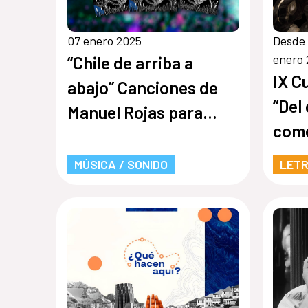
07 enero 2025
Desde 
enero
“Chile de arriba a
IX C
abajo” Canciones de
“Del
Manuel Rojas para
come
Ángel Parra
clas
MÚSICA / SONIDO
LET