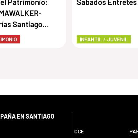
del Patrimonio:
Sábados Entretes
MAWALKER-
rías Santiago
ro
IMONIO
INFANTIL / JUVENIL
SPAÑA EN SANTIAGO
CCE
PA