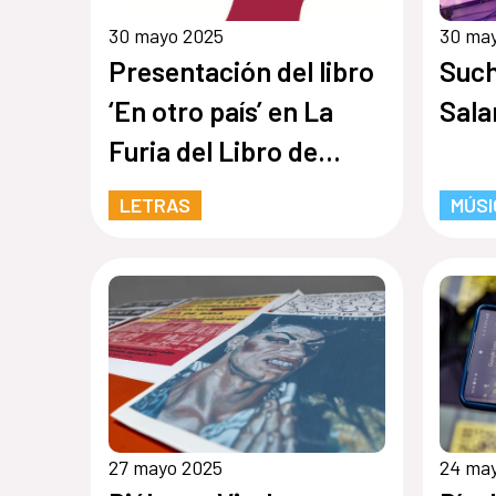
30 mayo 2025
30 ma
Presentación del libro
Such
‘En otro país’ en La
Sala
Furia del Libro de
invierno
LETRAS
MÚSI
27 mayo 2025
24 ma